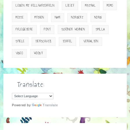
LEBEN MIT FELLKARTOFFELN
LIZZY
MISTRAL
MOMO
MOTTE
MYTHEN
NAMI
NORBERT
NORBI
PFLEGETIERE
PONY
SCHÖNER WOHNEN
SMILLA
SPIELE
TIERSCHUTZ
TOFFEL
VERHALTEN
VIDEO
WOODY
Translate:
Powered by
Translate