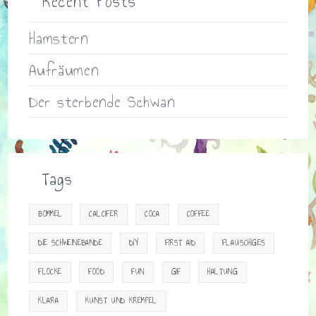
Recent Posts
Hamstern
Aufräumen
Der sterbende Schwan
Tags
BOMMEL
CALCIFER
COCA
COFFEE
DIE SCHWEINEBANDE
DIY
FIRST AID
FLAUSCHIGES
FLOCKE
FOOD
FUN
GIF
HALTUNG
KLARA
KUNST UND KREMPEL