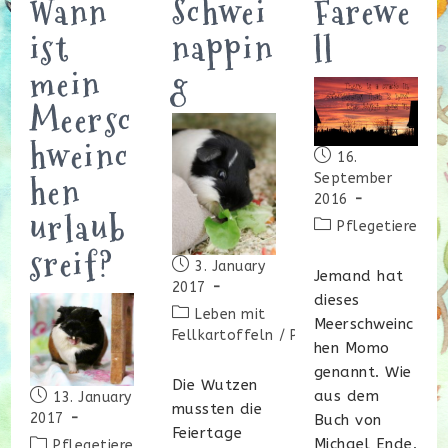
Wann
Schwei
Farewe
ist
nappin
ll
mein
g
Meersc
hweinc
Beitrag
16.
veröffentlicht:
hen
September
2016
urlaub
Beitrags-
Pflegetiere
Kategorie:
sreif?
Beitrag
3. January
Jemand hat
veröffentlicht:
2017
dieses
Beitrags-
Leben mit
Meerschweinc
Kategorie:
Fellkartoffeln
/
Pflegetiere
hen Momo
genannt. Wie
Die Wutzen
Beitrag
aus dem
13. January
mussten die
veröffentlicht:
2017
Buch von
Feiertage
Beitrags-
Michael Ende.
Pflegetiere