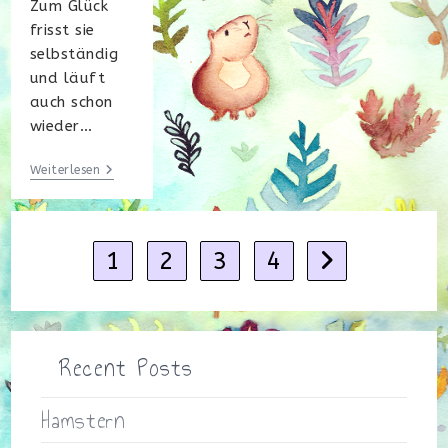
Zum Glück
frisst sie
selbständig
und läuft
auch schon
wieder…
In
Weiterlesen
Schieflage
Geraten
1
2
3
4
Gehe zur nächste
Recent Posts
Hamstern