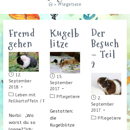
>
Pflegetiere
Fremd
Kugelb
Der
gehen
litze
Besuch
– Teil
2
Beitrag
12.
Beitrag
15.
veröffentlicht:
September
veröffentlicht:
September
2018
2017
Beitrags-
Leben mit
Beitrags-
Pflegetiere
Beitrag
2.
Kategorie:
Fellkartoffeln
/
Pflegetiere
Kategorie:
veröffentlicht:
September
2017
Gestatten:
Norbi: „Wo
Beitrags-
die
Pflegetiere
warst du so
Kategorie:
Kugelblitze
lange?“Ich: