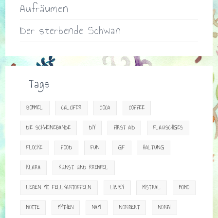
Aufräumen
Der sterbende Schwan
Tags
BOMMEL
CALCIFER
COCA
COFFEE
DIE SCHWEINEBANDE
DIY
FIRST AID
FLAUSCHIGES
FLOCKE
FOOD
FUN
GIF
HALTUNG
KLARA
KUNST UND KREMPEL
LEBEN MIT FELLKARTOFFELN
LIZZY
MISTRAL
MOMO
MOTTE
MYTHEN
NAMI
NORBERT
NORBI