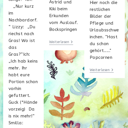
Astrid und
Hier noch die
„Nur kurz
Kiki beim
restlichen
im
Erkunden
Bilder der
Nachbardorf.
vom Auslauf.
Pflege und
“ Lizzy: „Du
Bockspringen
Urlaubsschwe
riechst nach
inchen. "Hast
Gras! Wo ist
Kugelblitze
Weiterlesen
du schon
das
gehört....."
Gras?“Ich:
Popcornen
„Ich hab keins
mehr. Ihr
Der
Weiterlesen
Besuch
habt eure
–
Portion schon
Teil
2
vorhin
gefuttert.
Guck (*Hände
vorzeig) Da
is nix mehr!“
Smilla: