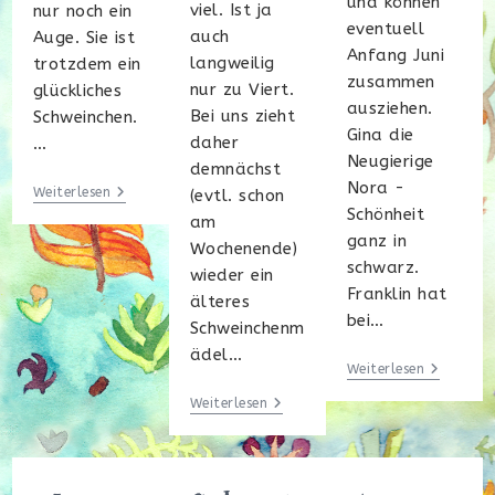
und können
viel. Ist ja
nur noch ein
eventuell
auch
Auge. Sie ist
Anfang Juni
langweilig
trotzdem ein
zusammen
nur zu Viert.
glückliches
ausziehen.
Bei uns zieht
Schweinchen.
Gina die
daher
…
Neugierige
demnächst
Nora -
Der
Weiterlesen
(evtl. schon
Besuch-
Schönheit
am
Teil
ganz in
1
Wochenende)
schwarz.
wieder ein
Franklin hat
älteres
bei…
Schweinchenm
ädel…
Trio
Weiterlesen
In
Die
Tricolor
Weiterlesen
Ruhe
Und
Vor
Schwarz
Dem
Sturm