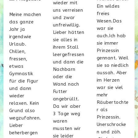
wieder mit
Kategorie:
Ein wildes
uns verreisen
freies
Meine machen
und zwar
Wesen.Das
das ganze
unfreiwillig.
war sie
Jahr ja
Lieber hätten
auch.Ich hab
irgendwie
sie alles in
sie immer
Urlaub.
ihrem Stall
Prinzessin
Chillen,
leergefressen
gennant. Weil
fressen,
und dann die
sie so niedlich
etwas
Nachbarn
aussah. Aber
Gymnastik
oder die
im Herzen
für die Figur
Wand nach
war sie viel
und dann
Futter
mehr
wieder
angebrüllt.
Räubertochte
relaxen. Kein
Da wir aber
r als
Grund also
3 Tage weg
Prinzessin.
wegzufahren.
waren
Unerschrocke
Lieber
mussten wir
n und zäh.
beherbergen
sie leider