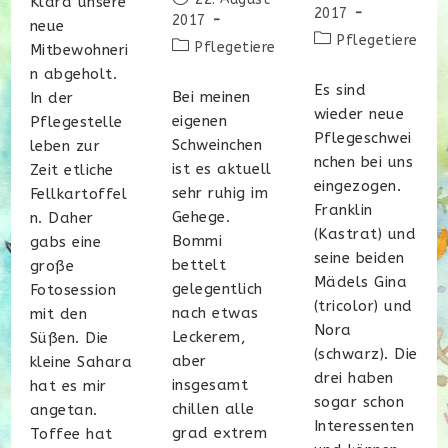
Klara unsere
veröffentlicht:
2017
veröffentlicht:
2017
neue
Beitrags-
Pflegetiere
Beitrags-
Pflegetiere
Mitbewohneri
Kategorie:
Kategorie:
n abgeholt.
Es sind
Bei meinen
In der
wieder neue
eigenen
Pflegestelle
Pflegeschwei
Schweinchen
leben zur
nchen bei uns
ist es aktuell
Zeit etliche
eingezogen.
sehr ruhig im
Fellkartoffel
Franklin
Gehege.
n. Daher
(Kastrat) und
Bommi
gabs eine
seine beiden
bettelt
große
Mädels Gina
gelegentlich
Fotosession
(tricolor) und
nach etwas
mit den
Nora
Leckerem,
Süßen. Die
(schwarz). Die
aber
kleine Sahara
drei haben
insgesamt
hat es mir
sogar schon
chillen alle
angetan.
Interessenten
grad extrem
Toffee hat