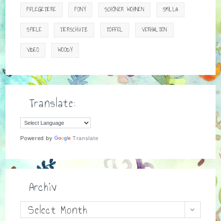
PFLEGETIERE
PONY
SCHÖNER WOHNEN
SMILLA
SPIELE
TIERSCHUTZ
TOFFEL
VERHALTEN
VIDEO
WOODY
Translate:
Powered by
Translate
Archiv
Archiv
Select Month