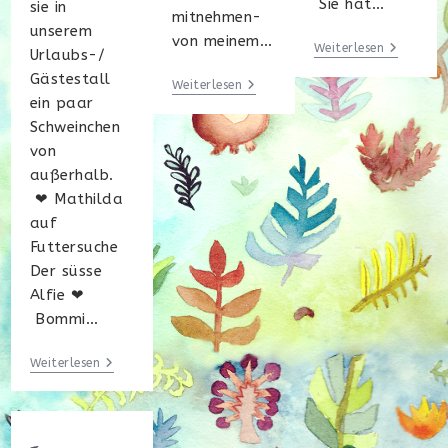
Sie hat…
sie in
mitnehmen-
unserem
von meinem…
Farewell
Weiterlesen
Urlaubs-/
Gästestall
Schweinapping
Weiterlesen
ein paar
Schweinchen
von
außerhalb.
❤ Mathilda
auf
Futtersuche
Der süsse
Alfie ❤
Bommi…
Wann
Weiterlesen
Ist
Mein
Meerschweinchen
Urlaubsreif?