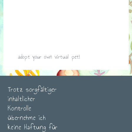
adopt your own virtual pet!
Trotz sorgfältiger
inhaltlicher
Kontrolle
übernehme ich
keine Haftung für