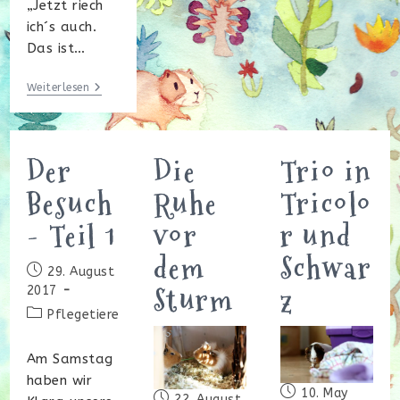
„Jetzt riech
ich´s auch.
Das ist…
Fremdgehen
Weiterlesen
Der
Die
Trio in
Besuch
Ruhe
Tricolo
- Teil 1
vor
r und
dem
Schwar
Beitrag
29. August
Sturm
z
veröffentlicht:
2017
Beitrags-
Pflegetiere
Kategorie:
Am Samstag
haben wir
Beitrag
10. May
Beitrag
22. August