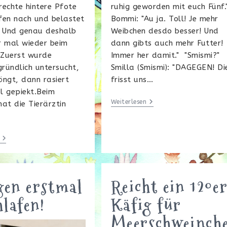
ruhig geworden mit euch Fünf.
 rechte hintere Pfote
Bommi: "Au ja. Toll! Je mehr
fen nach und belastet
Weibchen desdo besser! Und
. Und genau deshalb
dann gibts auch mehr Futter!
r mal wieder beim
Immer her damit." "Smismi?"
 Zuerst wurde
Smilla (Smismi): "DAGEGEN! Di
ründlich untersucht,
frisst uns…
öngt, dann rasiert
l gepiekt.Beim
Neuzugang?
Weiterlesen
at die Tierärztin
Das
Tapfere
Bommilein
en erstmal
Reicht ein 120e
hlafen!
Käfig für
Meerschweinch