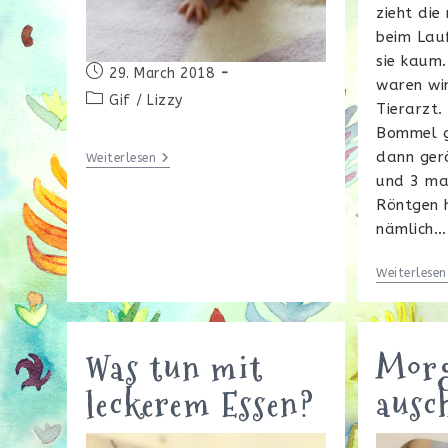
zieht die
beim Lau
sie kaum
Beitrag
29. March 2018
waren wi
veröffentlicht:
Beitrags-
Gif
/
Lizzy
Tierarzt.
Kategorie:
Bommel g
dann ger
Ab
Weiterlesen
Ins
und 3 ma
Oster-
Röntgen h
Wochenende!
nämlich…
Weiterlesen
Was tun mit
Morg
leckerem Essen?
ausc