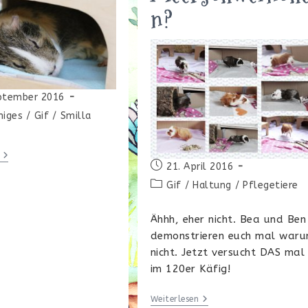
n?
ptember 2016
icht:
higes
/
Gif
/
Smilla
Morgen
Beitrag
Erstmal
21. April 2016
Auschlafen!
veröffentlicht:
Beitrags-
Gif
/
Haltung
/
Pflegetiere
Kategorie:
Ähhh, eher nicht. Bea und Ben
demonstrieren euch mal war
nicht. Jetzt versucht DAS mal
im 120er Käfig!
Reicht
Weiterlesen