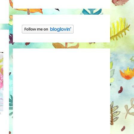
ags-
f
rie: