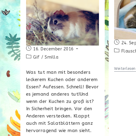
Beitrag
24. Se
Beitrag
veröffentl
16. December 2016
Beitrags-
Flausc
veröffentlicht:
Beitrags-
Kategorie:
Gif
/
Smilla
Kategorie:
Weiterlesen
Was tut man mit besonders
leckerem Kuchen oder anderem
Essen? Aufessen. Schnell! Bevor
es jemand anderes tut!Und
wenn der Kuchen zu groß ist?
In Sicherheit bringen. Vor den
Anderen verstecken. Klappt
auch mit Salatblättern ganz
hervorragend wie man sieht.