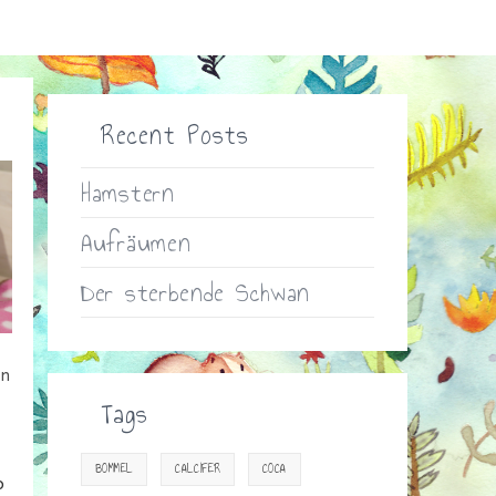
Recent Posts
Hamstern
Aufräumen
Der sterbende Schwan
ln
Tags
BOMMEL
CALCIFER
COCA
o