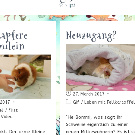
>
gif
tapfere
Neuzugang?
ilein
Beitrag
27. March 2017
veröffentlicht:
Beitrags-
Gif
/
Leben mit Fellkartoffe
 2017
Kategorie:
icht:
el
/
first
Video
"He Bommi, was sagt ihr
Schweine eigentlich zu einer
neuen Mitbewohnerin? Es ist s
kt. Der arme Kleine