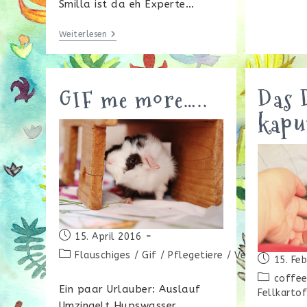
Smilla ist da eh Experte…
Was
Weiterlesen
Tun
Mit
Leckerem
Essen?
GIF me more…..
Das 
kapu
Beitrag
15. April 2016
veröffentlicht:
Beitrags-
Flauschiges
/
Gif
/
Pflegetiere
/
Verhalten
Beitrag
15. Fe
Kategorie:
veröffentl
Beitrags-
coffe
Ein paar Urlauber: Auslauf
Kategorie:
Fellkarto
Umzingelt Hupswasser