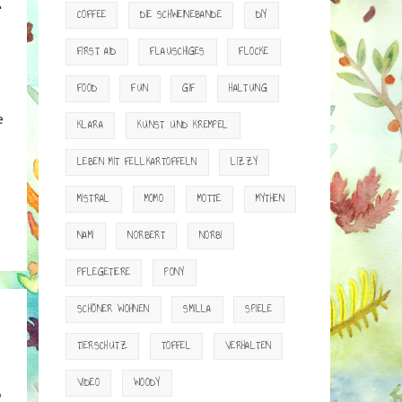
"
COFFEE
DIE SCHWEINEBANDE
DIY
FIRST AID
FLAUSCHIGES
FLOCKE
FOOD
FUN
GIF
HALTUNG
e
KLARA
KUNST UND KREMPEL
LEBEN MIT FELLKARTOFFELN
LIZZY
MISTRAL
MOMO
MOTTE
MYTHEN
NAMI
NORBERT
NORBI
PFLEGETIERE
PONY
SCHÖNER WOHNEN
SMILLA
SPIELE
r
TIERSCHUTZ
TOFFEL
VERHALTEN
e
VIDEO
WOODY