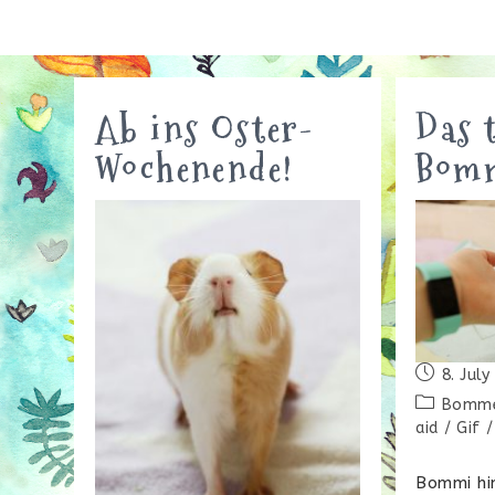
Ab ins Oster-
Das 
Wochenende!
Bomm
Beitrag
8. July
veröffentl
Beitrags-
Bomm
Kategorie:
aid
/
Gif
/
Bommi hin