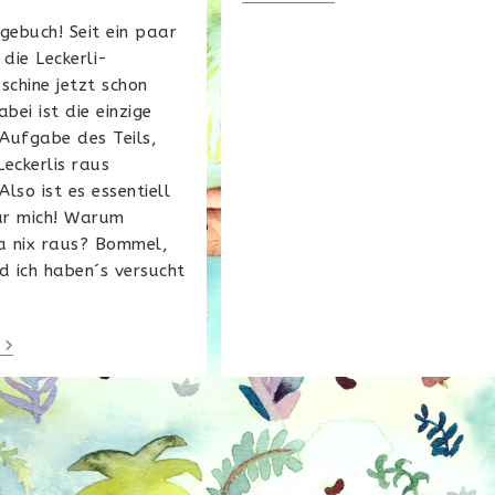
It
Baby!
gebuch! Seit ein paar
 die Leckerli-
schine jetzt schon
abei ist die einzige
 Aufgabe des Teils,
eckerlis raus
lso ist es essentiell
für mich! Warum
 nix raus? Bommel,
d ich haben´s versucht
Das
Ding
Ist
Kaputt