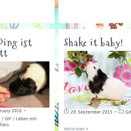
Ein
120er
Käfig
Für
Meerschweinchen?
Ding ist
Shake it baby!
tt
bruary 2016
Beitrag
Beitr
29. September 2015
Gi
icht:
veröffentlicht:
Katego
e
/
Gif
/
Leben mit
ffeln
Shake
Weiterlesen