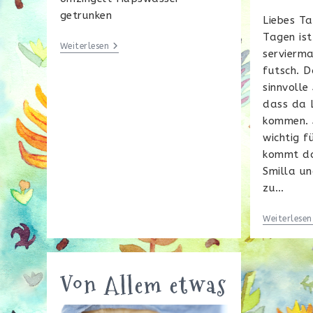
getrunken
Liebes Ta
Tagen ist
GIF
Weiterlesen
servierma
Me
More…..
futsch. D
sinnvolle
dass da L
kommen. A
wichtig 
kommt da
Smilla un
zu…
Weiterlesen
Von Allem etwas