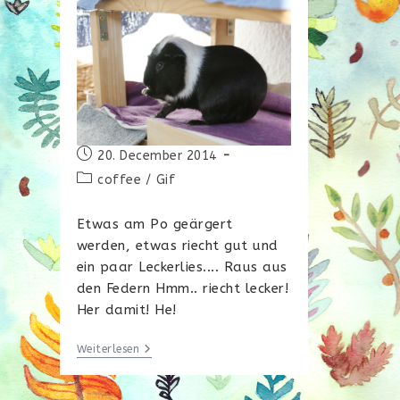
Beitrag
20. December 2014
veröffentlicht:
Beitrags-
coffee
/
Gif
Kategorie:
Etwas am Po geärgert
werden, etwas riecht gut und
ein paar Leckerlies.... Raus aus
den Federn Hmm.. riecht lecker!
Her damit! He!
Von
Weiterlesen
Allem
Etwas