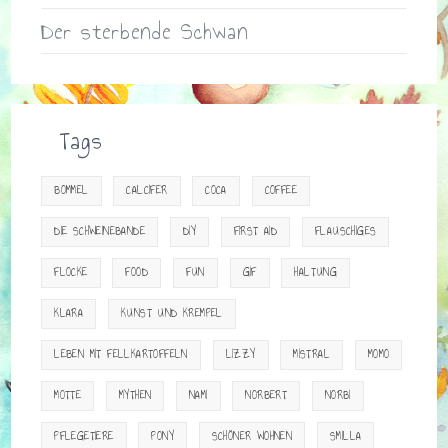
Der sterbende Schwan
Tags
BOMMEL
CALCIFER
COCA
COFFEE
DIE SCHWEINEBANDE
DIY
FIRST AID
FLAUSCHIGES
FLOCKE
FOOD
FUN
GIF
HALTUNG
KLARA
KUNST UND KREMPEL
LEBEN MIT FELLKARTOFFELN
LIZZY
MISTRAL
MOMO
MOTTE
MYTHEN
NAMI
NORBERT
NORBI
PFLEGETIERE
PONY
SCHÖNER WOHNEN
SMILLA