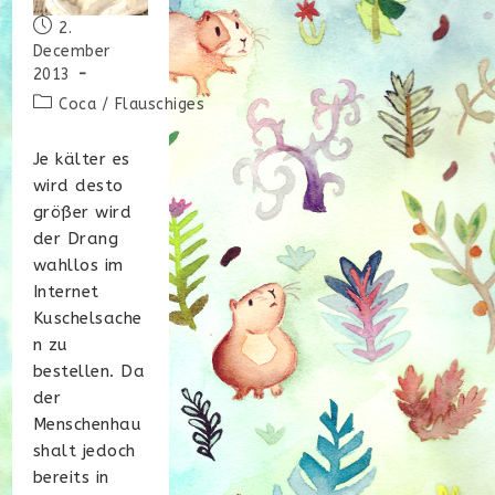
Beitrag
2.
veröffentlicht:
December
2013
Beitrags-
Coca
/
Flauschiges
Kategorie:
Je kälter es
wird desto
größer wird
der Drang
wahllos im
Internet
Kuschelsache
n zu
bestellen. Da
der
Menschenhau
shalt jedoch
bereits in