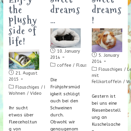
the
dreams
dreams
plushy
…
!
side of
life!
Beitrag
10. January
Beitrag
5. January
veröffentlicht:
2014
veröffentlicht:
2014
Beitrags-
coffee
/
Flauschiges
Beitrags-
Flauschiges
/
L
Kategorie:
Beitrag
21. August
Kategorie:
mit
veröffentlicht:
2015
Die
Fellkartoffeln
/
W
Frühjahrsmüd
Beitrags-
Flauschiges
/
Haltung
/
Schöner
Kategorie:
Wohnen
/
Video
igkeit schlägt
Gestern ist
auch bei den
bei uns eine
Schweinen
Ihr sucht
Riesenbestell
durch.
etwas über
ung an
Obwohl wir
Fleecehaltun
Kuschelsache
genaugenom
g von