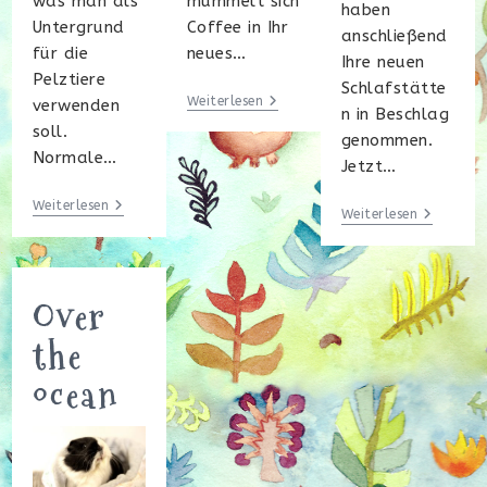
mummelt sich
was man als
haben
Coffee in Ihr
Untergrund
anschließend
neues…
für die
Ihre neuen
Pelztiere
Schlafstätte
Sweet
Weiterlesen
verwenden
n in Beschlag
Dreams…
soll.
genommen.
Normale…
Jetzt…
Enjoy
Weiterlesen
Sweet
Weiterlesen
The
Dreams!
Plushy
Side
Of
Life!
Over
the
ocean