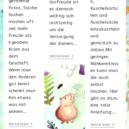
gerahmte
n,
Vorfreude ist
Fotos. Solche
Kuschelkörbc
es dennoch
Sachen
hen und
wichtig sich
machen oft
Kuschelsäcke
rechtzeitig
viel mehr
einzukuscheln
um die
Freude als
und
Versorgung
irgendein
gemütlich zu
der kleinen…
Kram aus
chillen.Mit
dem
Endlich
Weiterlesen
geringen
MEER!!!
Geschäft.
Nähkenntniss
Wenn man
en kann man
den Anderen
die auch
gut kennt
selbst
schenkt man
machen. Hier
ihm etwas
gibt es dazu
was mit
eine tolle
seinem…
Anleitung:…
Was
Weiterlesen
Meersch
Weiterlesen
Schenkt