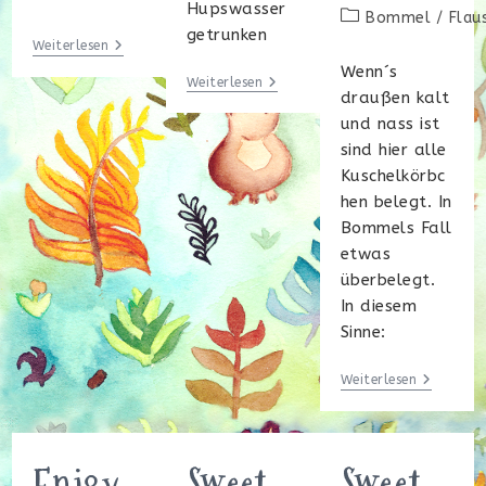
Kategorie:
Hupswasser
Beitrags-
Bommel
/
Flau
getrunken
Kategorie:
Morgen
Weiterlesen
Erstmal
Wenn´s
Auschlafen!
GIF
Weiterlesen
draußen kalt
Me
More…..
und nass ist
sind hier alle
Kuschelkörbc
hen belegt. In
Bommels Fall
etwas
überbelegt.
In diesem
Sinne:
Meersch
Weiterlesen
–
Wellnes
Enjoy
Sweet
Sweet