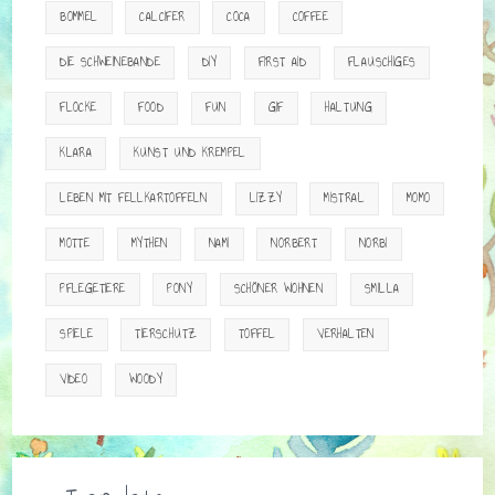
BOMMEL
CALCIFER
COCA
COFFEE
DIE SCHWEINEBANDE
DIY
FIRST AID
FLAUSCHIGES
FLOCKE
FOOD
FUN
GIF
HALTUNG
KLARA
KUNST UND KREMPEL
LEBEN MIT FELLKARTOFFELN
LIZZY
MISTRAL
MOMO
MOTTE
MYTHEN
NAMI
NORBERT
NORBI
PFLEGETIERE
PONY
SCHÖNER WOHNEN
SMILLA
SPIELE
TIERSCHUTZ
TOFFEL
VERHALTEN
VIDEO
WOODY