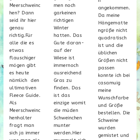
n
men noch
Meerschweinc
angekommen.
garkeinen
hen? Dann
Da meine
richtigen
seid ihr hier
Hängematte
Winter
genau
ngröße nicht
hatten. Das
richtig.Für
quadratisch
Gute daran-
alle die es
ist und die
auf der
etwas
üblichen
Wiese ist
flauschiger
Größen nicht
immernoch
mögen gibt
passen
ausreichend
es heute
konnte ich bei
Gras zu
nämlich den
casamuig
finden. Das
ultimativen
meine
ist das
Fleece Guide.
Wunschfarbe
einzige womit
Als
und Größe
die müden
Meerschweinc
bestellen. Die
Schweinchen
henhalter
Schweine
munter
fragt man
wurden
werden.Hier
sich ja immer
gemistet und