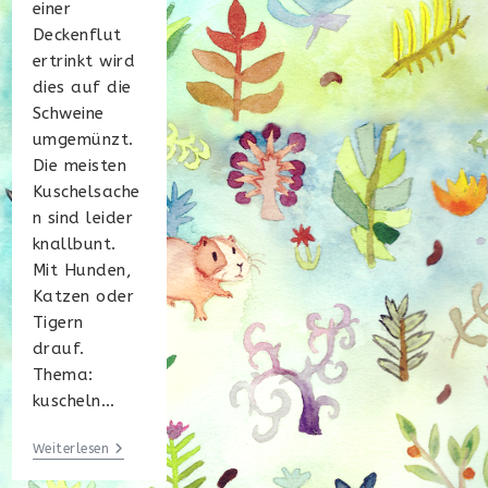
einer
Deckenflut
ertrinkt wird
dies auf die
Schweine
umgemünzt.
Die meisten
Kuschelsache
n sind leider
knallbunt.
Mit Hunden,
Katzen oder
Tigern
drauf.
Thema:
kuscheln…
Over
Weiterlesen
The
Ocean