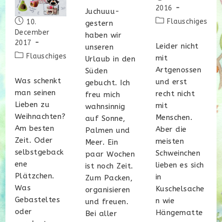
veröffentlicht:
2016
Juchuuu-
Beitrags-
Beitrag
Flauschiges
10.
gestern
Kategorie:
veröffentlicht:
December
haben wir
2017
Leider nicht
unseren
Beitrags-
Flauschiges
mit
Urlaub in den
Kategorie:
Artgenossen
Süden
Was schenkt
und erst
gebucht. Ich
man seinen
recht nicht
freu mich
Lieben zu
mit
wahnsinnig
Weihnachten?
Menschen.
auf Sonne,
Am besten
Aber die
Palmen und
Zeit. Oder
meisten
Meer. Ein
selbstgeback
Schweinchen
paar Wochen
ene
lieben es sich
ist noch Zeit.
Plätzchen.
in
Zum Packen,
Was
Kuschelsache
organisieren
Gebasteltes
n wie
und freuen.
oder
Hängematte
Bei aller