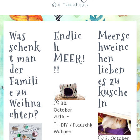
>
Flauschiges
Was
Endlic
Meersc
schenk
h
hweinc
t man
MEER!
hen
der
!!
lieben
Famili
es zu
e zu
kusche
Weihna
ln
Beitrag
30.
veröffentlicht:
chten?
October
2016
Beitrags-
DIY
/
Flauschiges
/
Haltung
/
Schön
Kategorie:
Wohnen
Beitrag
3. October