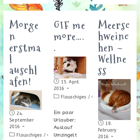
Lieben
Man
Es
Der
Zu
Familie
Kuscheln
Zu
Morge
GIF me
Meersc
Weihnachten?
n
more….
hweinc
erstma
.
hen –
l
Wellne
auschl
ss
afen!
Beitrag
15. April
veröffentlicht:
2016
Beitrags-
Flauschiges
/
Gif
/
Pflegetiere
/
Ve
Kategorie:
Ein paar
Beitrag
24.
veröffentlicht:
Urlauber:
September
Beitrag
19.
2016
Auslauf
veröffentlicht:
February
Beitrags-
Umzingelt
Flauschiges
/
Gif
/
Smilla
2016