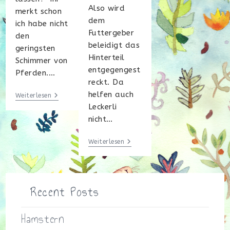
Also wird
merkt schon
dem
ich habe nicht
Futtergeber
den
beleidigt das
geringsten
Hinterteil
Schimmer von
entgegengest
Pferden.…
reckt. Da
helfen auch
Die
Weiterlesen
Hohe
Leckerli
Kunst
nicht…
Der
Dresur
The
Weiterlesen
One
And
Only…
Recent Posts
Hamstern