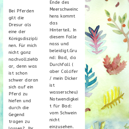
Ende des
Kategorie:
Meerschweinc
Bei Pferden
hens kommt
gilt die
das
Dresur als
Hinterteil. In
eine der
diesem Falle
Königsdiszipli
nass und
nen. Für mich
beleidigt.Gru
nicht ganz
nd: Bad, da
nachvollziehb
Durchfall (
ar, denn was
aber Calcifer
ist schon
/ mein Dicker
schwer daran
ist
sich auf ein
wasserscheu)
Pferd zu
Notwendigkei
hiefen und
t für Bad:
durch die
vom Schwein
Gegend
nicht
tragen zu
einzusehen.
lassen? Ihr