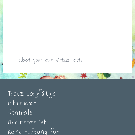
adopt your own virtual pet!
Trotz sorgfältiger
inhaltlicher
Kontrolle
übernehme ich
keine Haftung für