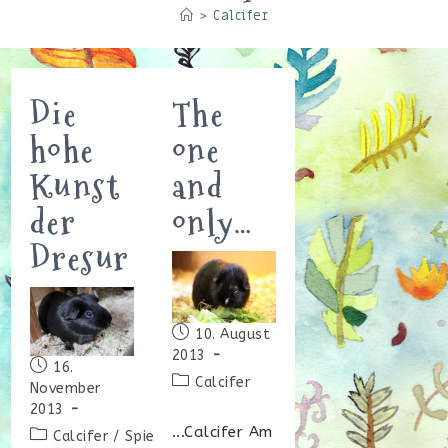
>
Calcifer
Die
The
hohe
one
Kunst
and
der
only…
Dresur
Beitrag
10. August
veröffentlicht:
2013
Beitrag
16.
Beitrags-
Calcifer
veröffentlicht:
November
Kategorie:
2013
...Calcifer Am
Beitrags-
Calcifer
/
Spiele
/
Video