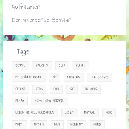
Aufräumen
Der sterbende Schwan
Tags
BOMMEL
CALCIFER
COCA
COFFEE
DIE SCHWEINEBANDE
DIY
FIRST AID
FLAUSCHIGES
FLOCKE
FOOD
FUN
GIF
HALTUNG
KLARA
KUNST UND KREMPEL
LEBEN MIT FELLKARTOFFELN
LIZZY
MISTRAL
MOMO
MOTTE
MYTHEN
NAMI
NORBERT
NORBI