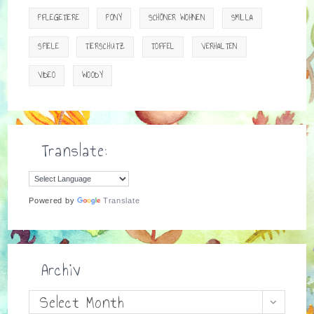
PFLEGETIERE
PONY
SCHÖNER WOHNEN
SMILLA
SPIELE
TIERSCHUTZ
TOFFEL
VERHALTEN
VIDEO
WOODY
Translate:
Powered by
Translate
Archiv
Archiv
Select Month