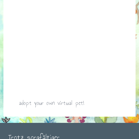
adopt your own virtual pet!
Trotz sorgfältiger