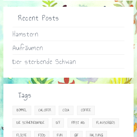
Recent Posts
Hamstern
Aufräumen
Der sterbende Schwan
Tags
BOMMEL
CALCIFER
COCA
COFFEE
DIE SCHWEINEBANDE
DIY
FIRST AID
FLAUSCHIGES
FLOCKE
FOOD
FUN
GIF
HALTUNG