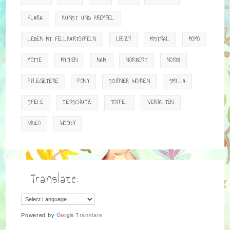
KLARA
KUNST UND KREMPEL
LEBEN MIT FELLKARTOFFELN
LIZZY
MISTRAL
MOMO
MOTTE
MYTHEN
NAMI
NORBERT
NORBI
PFLEGETIERE
PONY
SCHÖNER WOHNEN
SMILLA
SPIELE
TIERSCHUTZ
TOFFEL
VERHALTEN
VIDEO
WOODY
Translate:
Powered by
Translate