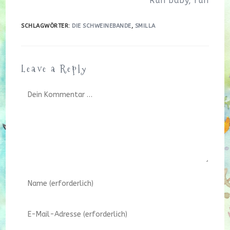
Run baby, run
SCHLAGWÖRTER
:
DIE SCHWEINEBANDE
,
SMILLA
Leave a Reply
Kommentar
Gib
deinen
Namen
Gib
oder
deine
Benutzernamen