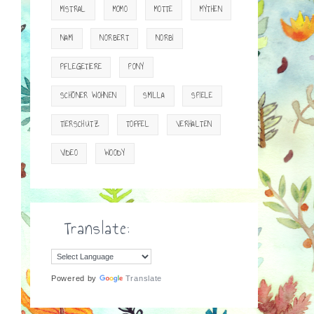
MISTRAL
MOMO
MOTTE
MYTHEN
NAMI
NORBERT
NORBI
PFLEGETIERE
PONY
SCHÖNER WOHNEN
SMILLA
SPIELE
TIERSCHUTZ
TOFFEL
VERHALTEN
VIDEO
WOODY
Translate:
Powered by
Translate