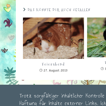
ein
ein
DAS KÖNNTE DIR AUCH GEFALLEN
Feierabend
27. August 2013
Trotz sorgfältiger inhaltlicher Kontroll
Haftung für Inhalte externer Links. Ic