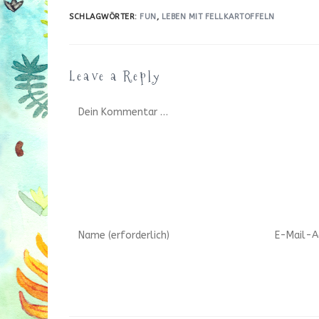
SCHLAGWÖRTER
:
FUN
,
LEBEN MIT FELLKARTOFFELN
Leave a Reply
Kommentar
Gib
Gib
deinen
deine
Namen
E-
oder
Mail-
Benutzernamen
Adresse
zum
zum
Kommentieren
Kommenti