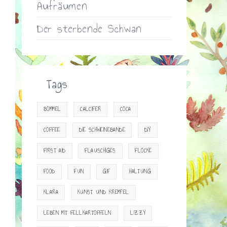
Aufräumen
Der sterbende Schwan
Tags
BOMMEL
CALCIFER
COCA
COFFEE
DIE SCHWEINEBANDE
DIY
FIRST AID
FLAUSCHIGES
FLOCKE
FOOD
FUN
GIF
HALTUNG
KLARA
KUNST UND KREMPEL
LEBEN MIT FELLKARTOFFELN
LIZZY