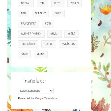
MISTRAL
MOMO
MOTTE
MYTHEN
NAMI
NORBERT
NORBI
PFLEGETIERE
PONY
SCHÖNER WOHNEN
SMILLA
SPIELE
TIERSCHUTZ
TOFFEL
VERHALTEN
VIDEO
WOODY
Translate:
Powered by
Translate