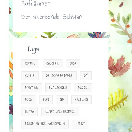
Aufräumen
Der sterbende Schwan
Tags
BOMMEL
CALCIFER
COCA
COFFEE
DIE SCHWEINEBANDE
DIY
FIRST AID
FLAUSCHIGES
FLOCKE
FOOD
FUN
GIF
HALTUNG
KLARA
KUNST UND KREMPEL
LEBEN MIT FELLKARTOFFELN
LIZZY