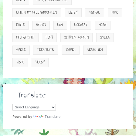
KLARA
KUNST UND KREMPEL
LEBEN MIT FELLKARTOFFELN
LIZZY
MISTRAL
MOMO
MOTTE
MYTHEN
NAMI
NORBERT
NORBI
PFLEGETIERE
PONY
SCHÖNER WOHNEN
SMILLA
SPIELE
TIERSCHUTZ
TOFFEL
VERHALTEN
VIDEO
WOODY
Translate:
Powered by
Translate