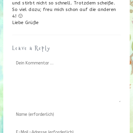
und stirbt nicht so schnell. Trotzdem scheiße.
So viel dazu; freu mich schon auf die anderen
4! 🙂
Liebe Grüße
Leave a Reply
Kommentar
Gib
deinen
Namen
Gib
oder