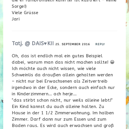
die er rumbromseln kann (er ist kastriert – keine
Sorge!)
Viele Grüsse
Jari
Tatj. @ DAIS♥KII
25. SEPTEMBER 2016
REPLY
Oh, das ist endlich mal ein gutes Beispiel
dabei, warum man das nicht machen sollte! 😀
Ich möchte auch nicht wissen, wie viele
Schweinlis da draußen allein gehalten werden
– nicht nur bei Erwachsenen als Zeitvertreib
irgendwo in der Ecke, sondern auch einfach nur
in Kinderzimmern… ach herje…
"das stirbt schon nicht, nur weils alleine lebt!"
Ein Kind kannst du auch alleine halten. Zu
Hause in der 1 1/2 Zimmerwohnung. Im halben
Zimmer. Darf dann nur zum Essen und zum
Baden raus. Es wird auch erwachsen und groß