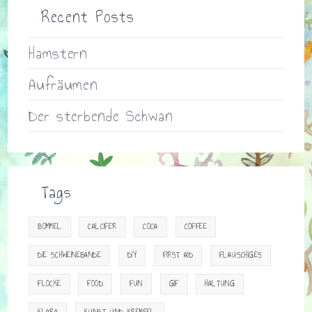
Recent Posts
Hamstern
Aufräumen
Der sterbende Schwan
Tags
BOMMEL
CALCIFER
COCA
COFFEE
DIE SCHWEINEBANDE
DIY
FIRST AID
FLAUSCHIGES
FLOCKE
FOOD
FUN
GIF
HALTUNG