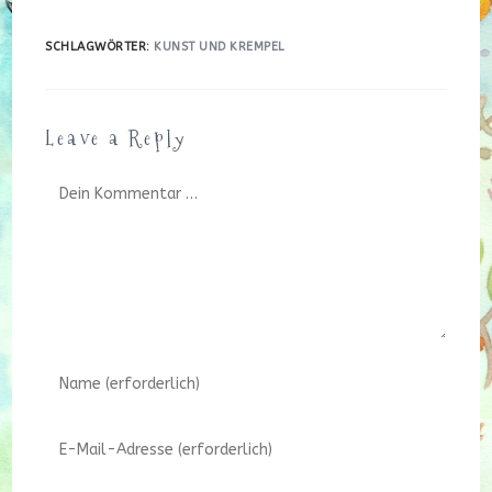
SCHLAGWÖRTER
:
KUNST UND KREMPEL
Leave a Reply
Kommentar
Gib
deinen
Namen
Gib
oder
deine
Benutzernamen
E-
zum