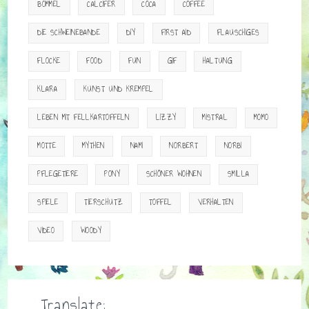
BOMMEL
CALCIFER
COCA
COFFEE
DIE SCHWEINEBANDE
DIY
FIRST AID
FLAUSCHIGES
FLOCKE
FOOD
FUN
GIF
HALTUNG
KLARA
KUNST UND KREMPEL
LEBEN MIT FELLKARTOFFELN
LIZZY
MISTRAL
MOMO
MOTTE
MYTHEN
NAMI
NORBERT
NORBI
PFLEGETIERE
PONY
SCHÖNER WOHNEN
SMILLA
SPIELE
TIERSCHUTZ
TOFFEL
VERHALTEN
VIDEO
WOODY
Translate: