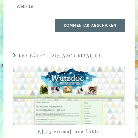
Gib
Mail-
Kommentieren
deine
Adresse
ein
Website-
zum
URL
Kommentieren
ein
ein
(optional)
DAS KÖNNTE DIR AUCH GEFALLEN
Alles einmal neu bitte