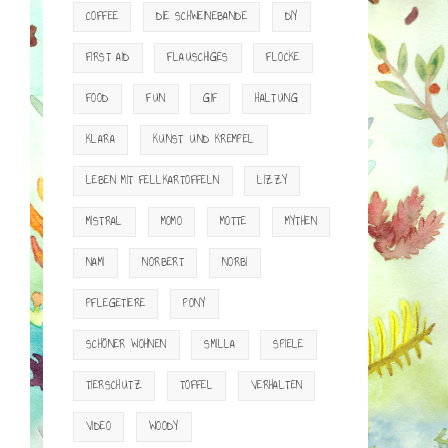
COFFEE
DIE SCHWEINEBANDE
DIY
FIRST AID
FLAUSCHIGES
FLOCKE
FOOD
FUN
GIF
HALTUNG
KLARA
KUNST UND KREMPEL
LEBEN MIT FELLKARTOFFELN
LIZZY
MISTRAL
MOMO
MOTTE
MYTHEN
NAMI
NORBERT
NORBI
PFLEGETIERE
PONY
SCHÖNER WOHNEN
SMILLA
SPIELE
TIERSCHUTZ
TOFFEL
VERHALTEN
VIDEO
WOODY