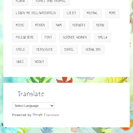
KLARA
KUNST UND KREMPEL
LEBEN MIT FELLKARTOFFELN
LIZZY
MISTRAL
MOMO
MOTTE
MYTHEN
NAMI
NORBERT
NORBI
PFLEGETIERE
PONY
SCHÖNER WOHNEN
SMILLA
SPIELE
TIERSCHUTZ
TOFFEL
VERHALTEN
VIDEO
WOODY
Translate:
Powered by
Translate