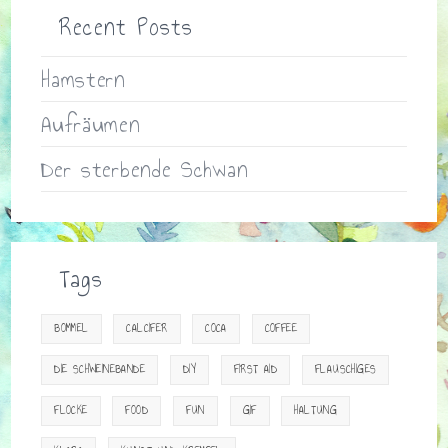
Recent Posts
Hamstern
Aufräumen
Der sterbende Schwan
Tags
BOMMEL
CALCIFER
COCA
COFFEE
DIE SCHWEINEBANDE
DIY
FIRST AID
FLAUSCHIGES
FLOCKE
FOOD
FUN
GIF
HALTUNG