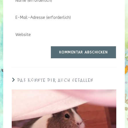
deinen
Namen
Gib
oder
deine
Benutzernamen
E-
zum
Gib
Mail-
Kommentieren
deine
Adresse
ein
Website-
zum
URL
Kommentieren
ein
ein
(optional)
DAS KÖNNTE DIR AUCH GEFALLEN