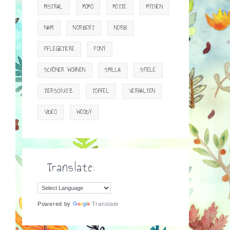
MISTRAL
MOMO
MOTTE
MYTHEN
NAMI
NORBERT
NORBI
PFLEGETIERE
PONY
SCHÖNER WOHNEN
SMILLA
SPIELE
TIERSCHUTZ
TOFFEL
VERHALTEN
VIDEO
WOODY
Translate:
Powered by
Translate