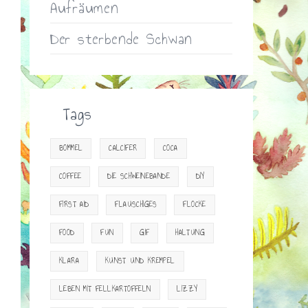
Aufräumen
Der sterbende Schwan
Tags
BOMMEL
CALCIFER
COCA
COFFEE
DIE SCHWEINEBANDE
DIY
FIRST AID
FLAUSCHIGES
FLOCKE
FOOD
FUN
GIF
HALTUNG
KLARA
KUNST UND KREMPEL
LEBEN MIT FELLKARTOFFELN
LIZZY