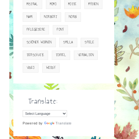
MISTRAL
MOMO
MOTTE
MYTHEN
NAMI
NORBERT
NORBI
PFLEGETIERE
PONY
SCHÖNER WOHNEN
SMILLA
SPIELE
TIERSCHUTZ
TOFFEL
VERHALTEN
VIDEO
WOODY
Translate:
Powered by
Translate