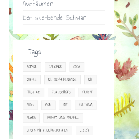
Aufräumen
Der sterbende Schwan
Tags
BOMMEL
CALCIFER
COCA
COFFEE
DIE SCHWEINEBANDE
DIY
FIRST AID
FLAUSCHIGES
FLOCKE
FOOD
FUN
GIF
HALTUNG
KLARA
KUNST UND KREMPEL
LEBEN MIT FELLKARTOFFELN
LIZZY