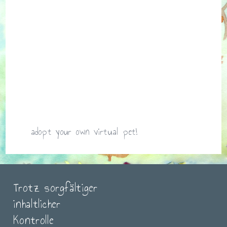
adopt your own virtual pet!
Trotz sorgfältiger
inhaltlicher
Kontrolle