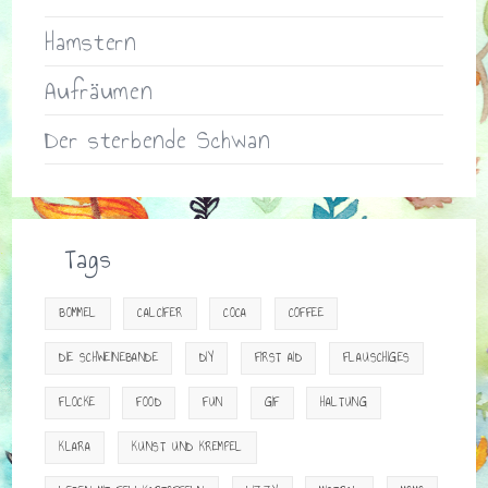
Hamstern
Aufräumen
Der sterbende Schwan
Tags
BOMMEL
CALCIFER
COCA
COFFEE
DIE SCHWEINEBANDE
DIY
FIRST AID
FLAUSCHIGES
FLOCKE
FOOD
FUN
GIF
HALTUNG
KLARA
KUNST UND KREMPEL