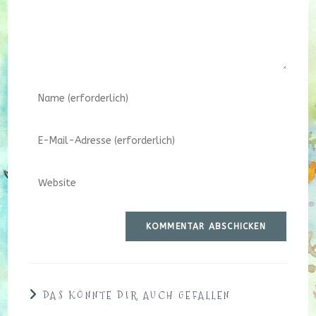
Gib
deinen
Namen
Gib
oder
deine
Benutzernamen
E-
zum
Gib
Mail-
Kommentieren
deine
Adresse
ein
Website-
zum
URL
Kommentieren
ein
ein
(optional)
DAS KÖNNTE DIR AUCH GEFALLEN