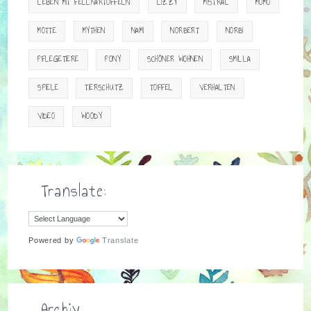
LEBEN MIT FELLKARTOFFELN
LIZZY
MISTRAL
MOMO
MOTTE
MYTHEN
NAMI
NORBERT
NORBI
PFLEGETIERE
PONY
SCHÖNER WOHNEN
SMILLA
SPIELE
TIERSCHUTZ
TOFFEL
VERHALTEN
VIDEO
WOODY
Translate:
Powered by
Translate
Archiv