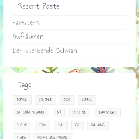
Recent Posts
Hamstern
Aufräumen
Der sterbende Schwan
Tags
BOMMEL
CALCIFER
COCA
COFFEE
DIE SCHWEINEBANDE
DIY
FIRST AID
FLAUSCHIGES
FLOCKE
FOOD
FUN
GIF
HALTUNG
KLARA
KUNST UND KREMPEL