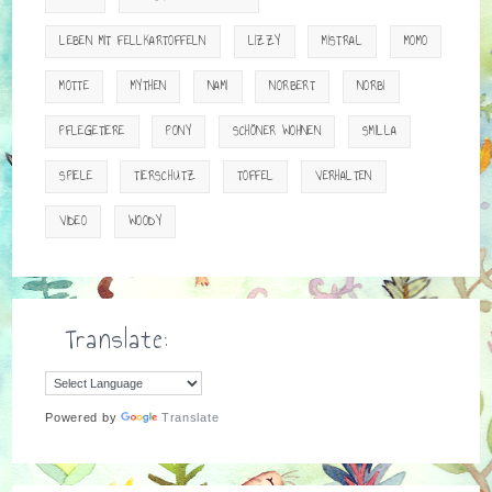
LEBEN MIT FELLKARTOFFELN
LIZZY
MISTRAL
MOMO
MOTTE
MYTHEN
NAMI
NORBERT
NORBI
PFLEGETIERE
PONY
SCHÖNER WOHNEN
SMILLA
SPIELE
TIERSCHUTZ
TOFFEL
VERHALTEN
VIDEO
WOODY
Translate:
Powered by
Translate