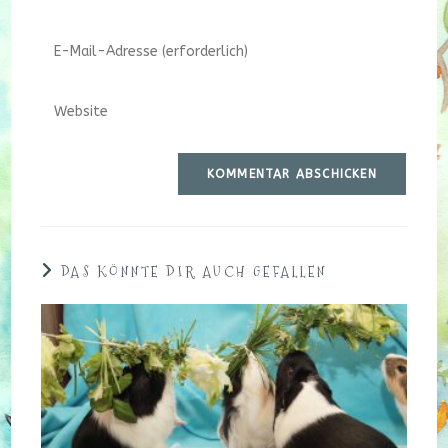
deinen
Namen
Gib
oder
deine
Benutzernamen
E-
zum
Gib
Mail-
Kommentieren
deine
Adresse
ein
Website-
zum
URL
Kommentieren
ein
ein
(optional)
DAS KÖNNTE DIR AUCH GEFALLEN