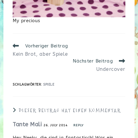
My precious
Weitere
Vorheriger Beitrag
Artikel
Kein Brot, aber Spiele
ansehen
Nächster Beitrag
Undercover
SCHLAGWÖRTER
:
SPIELE
DIESER BEITRAG HAT EINEN KOMMENTAR
Tante Mali
26. JULY 2014
REPLY
Hey Neeky, die sind ja fantastisch! Was ein