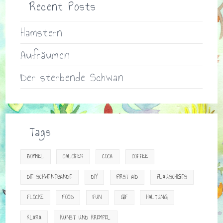
Recent Posts
Hamstern
Aufräumen
Der sterbende Schwan
Tags
BOMMEL
CALCIFER
COCA
COFFEE
DIE SCHWEINEBANDE
DIY
FIRST AID
FLAUSCHIGES
FLOCKE
FOOD
FUN
GIF
HALTUNG
KLARA
KUNST UND KREMPEL