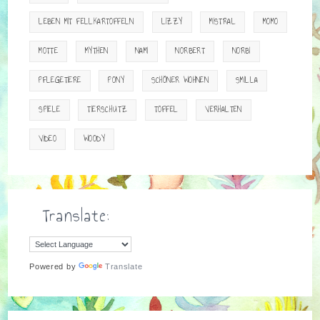
LEBEN MIT FELLKARTOFFELN
LIZZY
MISTRAL
MOMO
MOTTE
MYTHEN
NAMI
NORBERT
NORBI
PFLEGETIERE
PONY
SCHÖNER WOHNEN
SMILLA
SPIELE
TIERSCHUTZ
TOFFEL
VERHALTEN
VIDEO
WOODY
Translate:
Powered by
Translate