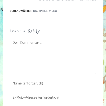
SCHLAGWÖRTER
:
DIY
,
SPIELE
,
VIDEO
Leave a Reply
Kommentar
Gib
deinen
Namen
Gib
oder
deine
Benutzernamen
E-
zum