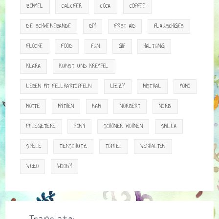
BOMMEL
CALCIFER
COCA
COFFEE
DIE SCHWEINEBANDE
DIY
FIRST AID
FLAUSCHIGES
FLOCKE
FOOD
FUN
GIF
HALTUNG
KLARA
KUNST UND KREMPEL
LEBEN MIT FELLKARTOFFELN
LIZZY
MISTRAL
MOMO
MOTTE
MYTHEN
NAMI
NORBERT
NORBI
PFLEGETIERE
PONY
SCHÖNER WOHNEN
SMILLA
SPIELE
TIERSCHUTZ
TOFFEL
VERHALTEN
VIDEO
WOODY
Translate: