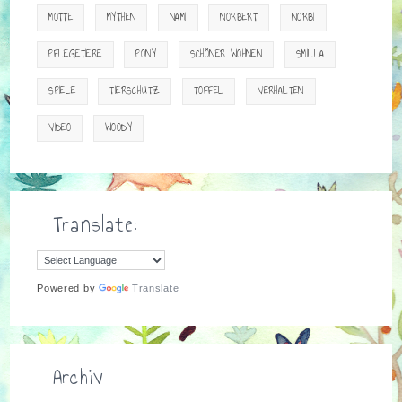
MOTTE
MYTHEN
NAMI
NORBERT
NORBI
PFLEGETIERE
PONY
SCHÖNER WOHNEN
SMILLA
SPIELE
TIERSCHUTZ
TOFFEL
VERHALTEN
VIDEO
WOODY
Translate:
Powered by
Translate
Archiv