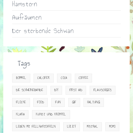
Hamstern
Aufräumen
Der sterbende Schwan
Tags
BOMMEL
CALCIFER
COCA
COFFEE
DIE SCHWEINEBANDE
DIY
FIRST AID
FLAUSCHIGES
FLOCKE
FOOD
FUN
GIF
HALTUNG
KLARA
KUNST UND KREMPEL
LEBEN MIT FELLKARTOFFELN
LIZZY
MISTRAL
MOMO