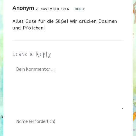
Anonym
2. NOVEMBER 2016
REPLY
Alles Gute für die Süße! Wir drücken Daumen
und Pfötchen!
Leave a Reply
Kommentar
Gib
deinen
Namen