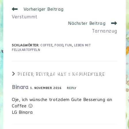
Weitere
Vorheriger Beitrag
Artikel
Verstummt
ansehen
Nächster Beitrag
Tarnanzug
SCHLAGWÖRTER
:
COFFEE
,
FOOD
,
FUN
,
LEBEN MIT
FELLKARTOFFELN
DIESER BEITRAG HAT 2 KOMMENTARE
Binara
1. NOVEMBER 2016
REPLY
Oje, ich wünsche trotzdem Gute Besserung an
Coffee 🙁
LG Binara