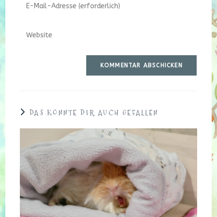
Gib
oder
deine
Benutzernamen
E-
zum
Gib
Mail-
Kommentieren
deine
Adresse
ein
Website-
zum
URL
Kommentieren
ein
ein
(optional)
DAS KÖNNTE DIR AUCH GEFALLEN