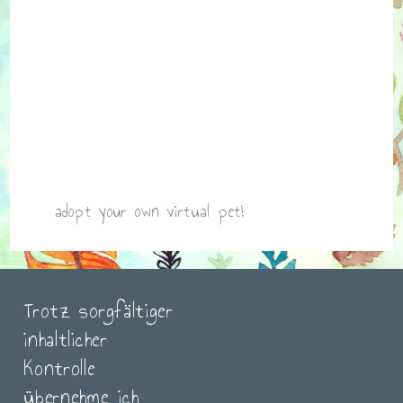
adopt your own virtual pet!
Trotz sorgfältiger
inhaltlicher
Kontrolle
übernehme ich