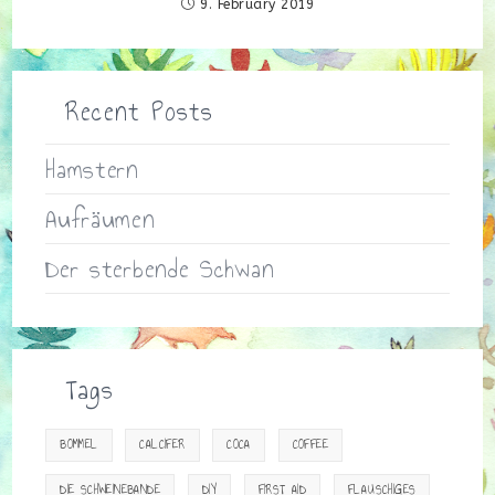
9. February 2019
Recent Posts
Hamstern
Aufräumen
Der sterbende Schwan
Tags
BOMMEL
CALCIFER
COCA
COFFEE
DIE SCHWEINEBANDE
DIY
FIRST AID
FLAUSCHIGES