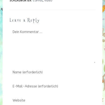
SCHLAGWÖRTER
:
COFFEE
,
VIDEO
Leave a Reply
Kommentar
Gib
deinen
Namen
Gib
oder
deine
Benutzernamen
E-
zum
Gib
Mail-
Kommentieren
deine
Adresse
ein