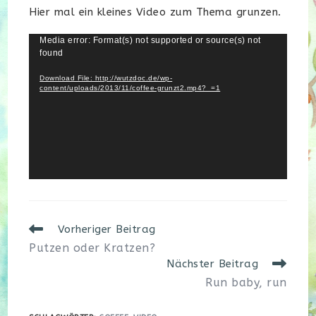
Hier mal ein kleines Video zum Thema grunzen.
Video
Media error: Format(s) not supported or source(s) not
found
Player
Download File: http://wutzdoc.de/wp-
content/uploads/2013/11/coffee-grunzt2.mp4?_=1
Weitere
Vorheriger Beitrag
Artikel
Putzen oder Kratzen?
ansehen
Nächster Beitrag
Run baby, run