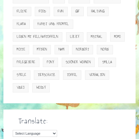
FLOCKE
FOOD
FUN
GIF
HALTUNG
KLARA
KUNST UND KREMPEL
LEBEN MIT FELLKARTOFFELN
LIZZY
MISTRAL
MOMO
MOTTE
MYTHEN
NAMI
NORBERT
NORBI
PFLEGETIERE
PONY
SCHÖNER WOHNEN
SMILLA
SPIELE
TIERSCHUTZ
TOFFEL
VERHALTEN
VIDEO
WOODY
Translate: