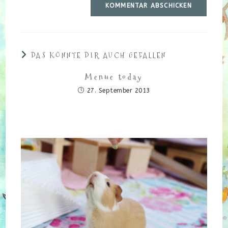
URL
Kommentieren
ein
ein
(optional)
DAS KÖNNTE DIR AUCH GEFALLEN
Menue today
27. September 2013