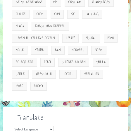
DIE SCHWEINEBANDE
DIY
FIRST AID
FLAUSCHIGES
FLOCKE
FOOD
FUN
GIF
HALTUNG
KLARA
KUNST UND KREMPEL
LEBEN MIT FELLKARTOFFELN
LIZZY
MISTRAL
MOMO
MOTTE
MYTHEN
NAMI
NORBERT
NORBI
PFLEGETIERE
PONY
SCHÖNER WOHNEN
SMILLA
SPIELE
TIERSCHUTZ
TOFFEL
VERHALTEN
VIDEO
WOODY
Translate: