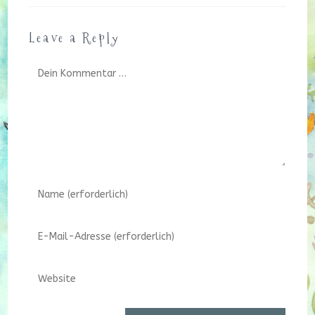
Leave a Reply
Kommentar
Gib
deinen
Namen
Gib
oder
deine
Benutzernamen
E-
zum
Gib
Mail-
Kommentieren
deine
Adresse
ein
Website-
zum