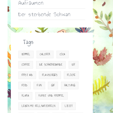
Aufräumen
Der sterbende Schwan
Tags
BOMMEL
CALCIFER
COCA
COFFEE
DIE SCHWEINEBANDE
DIY
FIRST AID
FLAUSCHIGES
FLOCKE
FOOD
FUN
GIF
HALTUNG
KLARA
KUNST UND KREMPEL
LEBEN MIT FELLKARTOFFELN
LIZZY