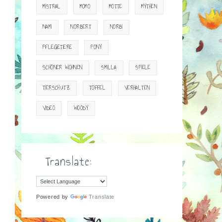
MISTRAL
MOMO
MOTTE
MYTHEN
NAMI
NORBERT
NORBI
PFLEGETIERE
PONY
SCHÖNER WOHNEN
SMILLA
SPIELE
TIERSCHUTZ
TOFFEL
VERHALTEN
VIDEO
WOODY
Translate:
Powered by
Translate