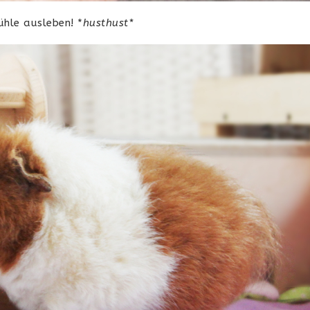
ühle ausleben! *
husthust*