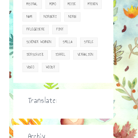
MISTRAL
MOMO
MOTTE
MYTHEN
NAMI
NORBERT
NORBI
PFLEGETIERE
PONY
SCHÖNER WOHNEN
SMILLA
SPIELE
TIERSCHUTZ
TOFFEL
VERHALTEN
VIDEO
WOODY
Translate:
Archiv