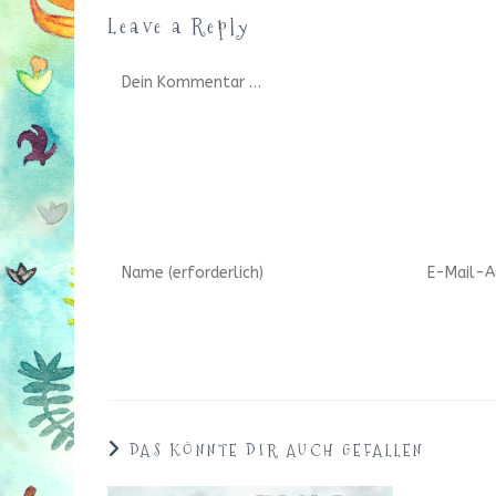
Leave a Reply
Kommentar
Gib
Gib
deinen
deine
Namen
E-
oder
Mail-
Benutzernamen
Adresse
zum
zum
Kommentieren
Kommenti
ein
ein
DAS KÖNNTE DIR AUCH GEFALLEN