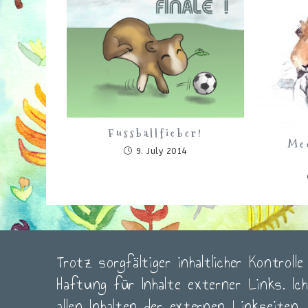
Fussballfieber!
Me
9. July 2014
Trotz sorgfältiger inhaltlicher Kontroll
Haftung für Inhalte externer Links. Ic
allen Inhalten der externen Linkseiten.