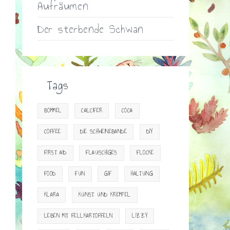
Aufräumen
Der sterbende Schwan
Tags
BOMMEL
CALCIFER
COCA
COFFEE
DIE SCHWEINEBANDE
DIY
FIRST AID
FLAUSCHIGES
FLOCKE
FOOD
FUN
GIF
HALTUNG
KLARA
KUNST UND KREMPEL
LEBEN MIT FELLKARTOFFELN
LIZZY