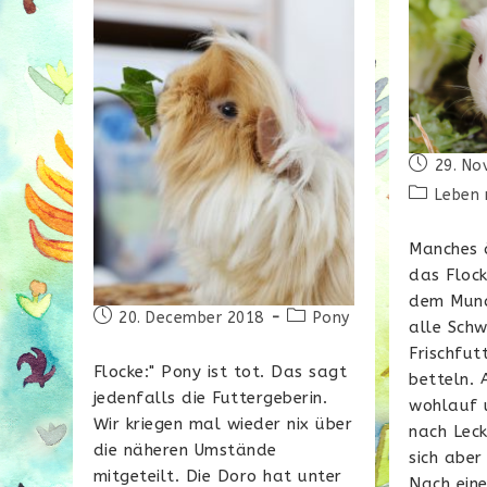
Beitrag
29. No
veröffentl
Beitrags-
Leben 
Kategorie:
Manches ä
das Flock
dem Mund
Beitrag
Beitrags-
20. December 2018
Pony
alle Schw
veröffentlicht:
Kategorie:
Frischfut
Flocke:" Pony ist tot. Das sagt
betteln. 
jedenfalls die Futtergeberin.
wohlauf u
Wir kriegen mal wieder nix über
nach Lec
die näheren Umstände
sich aber
mitgeteilt. Die Doro hat unter
Nach ein