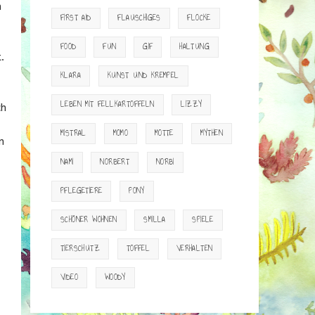
n
FIRST AID
FLAUSCHIGES
FLOCKE
FOOD
FUN
GIF
HALTUNG
.
t
KLARA
KUNST UND KREMPEL
LEBEN MIT FELLKARTOFFELN
LIZZY
ch
MISTRAL
MOMO
MOTTE
MYTHEN
n
NAMI
NORBERT
NORBI
PFLEGETIERE
PONY
SCHÖNER WOHNEN
SMILLA
SPIELE
TIERSCHUTZ
TOFFEL
VERHALTEN
VIDEO
WOODY