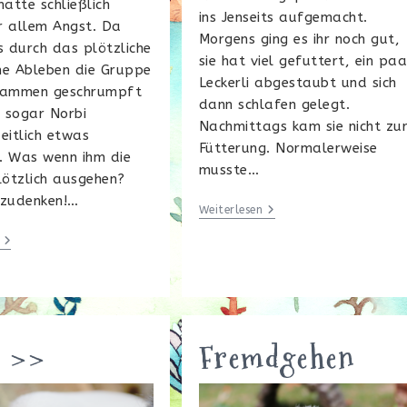
hatte schließlich
ins Jenseits aufgemacht.
r allem Angst. Da
Morgens ging es ihr noch gut,
s durch das plötzliche
sie hat viel gefuttert, ein paa
he Ableben die Gruppe
Leckerli abgestaubt und sich
sammen geschrumpft
dann schlafen gelegt.
e sogar Norbi
Nachmittags kam sie nicht zu
eitlich etwas
Fütterung. Normalerweise
. Was wenn ihm die
musste…
ötzlich ausgehen?
szudenken!…
Till
Weiterlesen
The
Wold
Vorratshaltung
Stops
Turning….
. >>
Fremdgehen