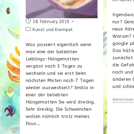
Kategorie:
Irgendwa
Beitrag
nur? Gena
18. February 2019
veröffentlicht:
neue Adr
Beitrags-
Kunst und Krempel
Kategorie:
Warum? G
google pl
Was passiert eigentlich wenn
Das hätt
man eine der beliebten
zunächst 
Lieblings-Hängematten
die Gefah
vergisst nach 3 Tagen zu
nach und
wechseln und sie erst beim
anderen 
nächsten Misten nach 7 Tagen
und schli
wieder auswechselt? Smilla in
einer der beliebten
Weiterlesen
Hängematten Sie wird dreckig.
Sehr dreckig. Die Schweinchen
wollen nämlich trotz meines
Faux…