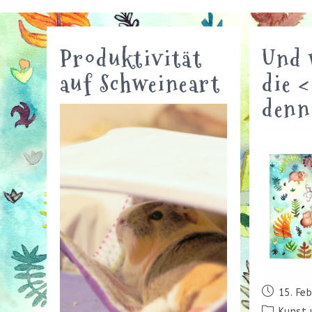
Produktivität
Und 
auf Schweineart
die 
denn
Beitrag
15. Fe
veröffentl
Beitrags-
Kunst 