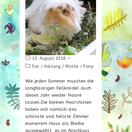
Beitrag
13. August 2018
veröffentlicht:
Beitrags-
Fun
/
Haltung
/
Motte
/
Pony
Kategorie:
Wie jeden Sommer mussten die
langhaarigen Fellknödel auch
dieses Jahr wieder Haare
lassen.Die kleinen Anarchisten
haben sich nämlich das
schönste und hellste Zimmer
inunserem Haus als Bleibe
ausgewählt, es im Anschluss