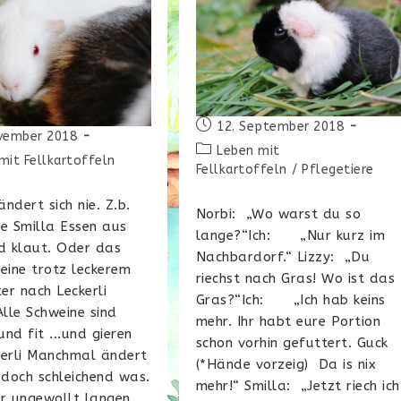
Beitrag
12. September 2018
vember 2018
veröffentlicht:
Beitrags-
Leben mit
icht:
mit Fellkartoffeln
Kategorie:
Fellkartoffeln
/
Pflegetiere
ndert sich nie. Z.b.
Norbi: „Wo warst du so
e Smilla Essen aus
lange?“Ich: „Nur kurz im
 klaut. Oder das
Nachbardorf.“ Lizzy: „Du
eine trotz leckerem
riechst nach Gras! Wo ist das
ter nach Leckerli
Gras?“Ich: „Ich hab keins
Alle Schweine sind
mehr. Ihr habt eure Portion
nd fit ...und gieren
schon vorhin gefuttert. Guck
kerli Manchmal ändert
(*Hände vorzeig) Da is nix
 doch schleichend was.
mehr!“ Smilla: „Jetzt riech ich
er ungewollt langen…