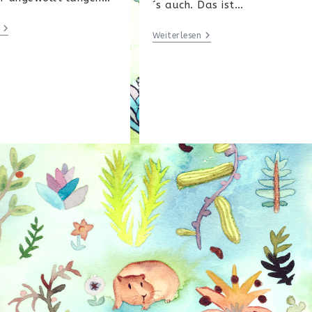
´s auch. Das ist…
<<
Fremdgehen
Weiterlesen
...
>>