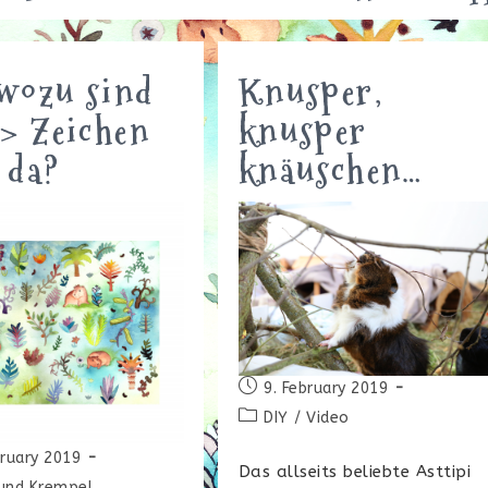
wozu sind
Knusper,
<> Zeichen
knusper
 da?
knäuschen…
Beitrag
9. February 2019
veröffentlicht:
Beitrags-
DIY
/
Video
Kategorie:
bruary 2019
Das allseits beliebte Asttipi
icht:
und Krempel