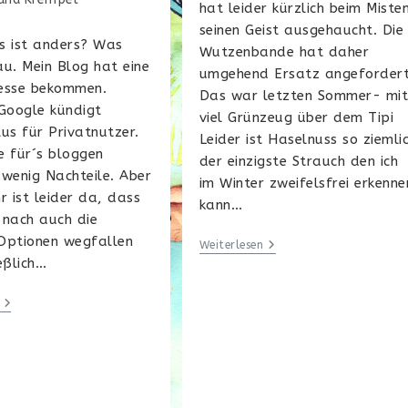
hat leider kürzlich beim Miste
seinen Geist ausgehaucht. Die
s ist anders? Was
Wutzenbande hat daher
u. Mein Blog hat eine
umgehend Ersatz angefordert
esse bekommen.
Das war letzten Sommer- mi
oogle kündigt
viel Grünzeug über dem Tipi
us für Privatnutzer.
Leider ist Haselnuss so ziemli
e für´s bloggen
der einzigste Strauch den ich
wenig Nachteile. Aber
im Winter zweifelsfrei erkenne
r ist leider da, dass
kann…
 nach auch die
Optionen wegfallen
Knusper,
Weiterlesen
Knusper
eßlich…
Knäuschen…
Und
Wozu
Sind
Die
<>
Zeichen
Denn
Da?