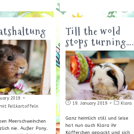
atshaltung
Till the wold
stops turning…
nuary 2019
Beitrag
Beitrags
19. January 2019
Klara
icht:
mit Fellkartoffeln
veröffentlicht:
Kategorie
Ganz heimlich still und leise
ben Meerschweinchen
hat nun auch Klara ihr
lich nie. Außer Pony.
Köfferchen gepackt und sich