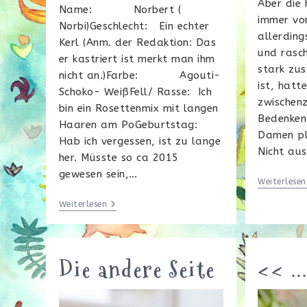
Aber die 
Name: Norbert (
immer vo
Norbi)Geschlecht: Ein echter
allerding
Kerl (Anm. der Redaktion: Das
und rasc
er kastriert ist merkt man ihm
stark zu
nicht an.)Farbe: Agouti-
ist, hatt
Schoko- WeißFell/ Rasse: Ich
zwischenz
bin ein Rosettenmix mit langen
Bedenken
Haaren am PoGeburtstag:
Damen pl
Hab ich vergessen, ist zu lange
Nicht au
her. Müsste so ca 2015
gewesen sein,…
Weiterlesen
Flauschkugel
Weiterlesen
Mit
Allmachtsphantasien
Die andere Seite
<< ..