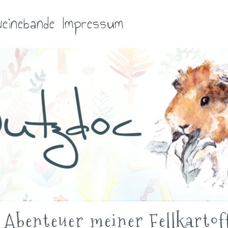
einebande
Impressum
 Abenteuer meiner Fellkartof